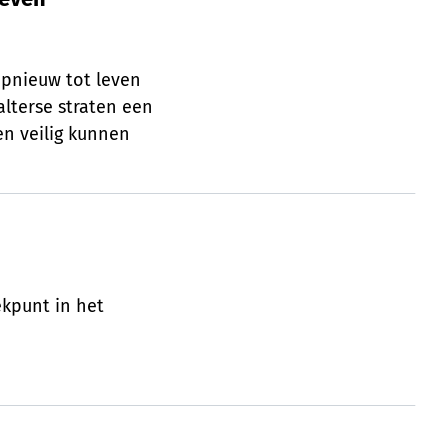
opnieuw tot leven
alterse straten een
en veilig kunnen
ekpunt in het
 lenteschoonmaak