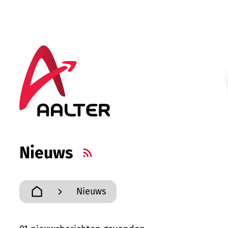
Naar inhoud
Ga naar verfijn of wijzig resultaten.
Aalter
Nieuws
RSS
Nieuws
Startpagina