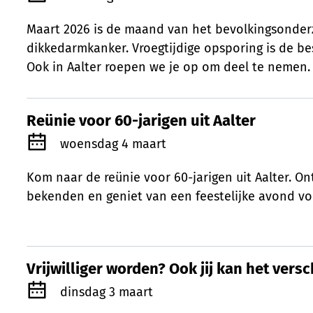
Maart 2026 is de maand van het bevolkingsonde
dikkedarmkanker. Vroegtijdige opsporing is de b
Ook in Aalter roepen we je op om deel te nemen.
Reünie voor 60-jarigen uit Aalter
Reünie voor 60-jarigen uit Aalter
Gepubliceerd op
woensdag 4 maart
Kom naar de reünie voor 60-jarigen uit Aalter. 
bekenden en geniet van een feestelijke avond vo
Vrijwilliger worden? Ook jij kan het vers
Vrijwilliger worden? Ook jij kan het vers
Gepubliceerd op
dinsdag 3 maart