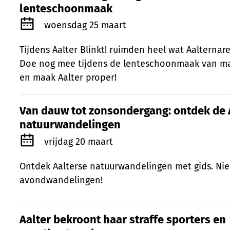
lenteschoonmaak
Gepubliceerd op
woensdag 25 maart
Tijdens Aalter Blinkt! ruimden heel wat Aalternare
Doe nog mee tijdens de lenteschoonmaak van maa
en maak Aalter proper!
Van dauw tot zonsondergang: ontdek de 
Van dauw tot zonsondergang: ontdek de 
natuurwandelingen
Gepubliceerd op
vrijdag 20 maart
Ontdek Aalterse natuurwandelingen met gids. Ni
avondwandelingen!
Aalter bekroont haar straffe sporters en
Aalter bekroont haar straffe sporters en