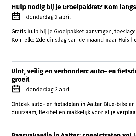
Hulp nodig bij je Groeipakket? Kom langs
Hulp nodig bij je Groeipakket? Kom langs
Gepubliceerd op
donderdag 2 april
Gratis hulp bij je Groeipakket aanvragen, toeslag
Kom elke 2de dinsdag van de maand naar Huis het
Vlot, veilig en verbonden: auto- en fietsd
Vlot, veilig en verbonden: auto- en fietsd
groeit
Gepubliceerd op
donderdag 2 april
Ontdek auto- en fietsdelen in Aalter Blue-bike e
duurzaam, flexibel en makkelijk voor al je verplaa
Paasvakantie in Aalter: speelstraten vol 
Paasvakantie in Aalter: speelstraten vol 