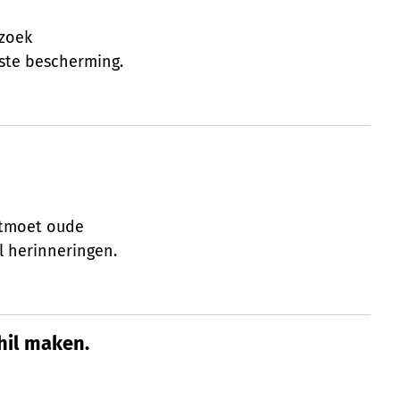
rzoek
este bescherming.
Ontmoet oude
l herinneringen.
chil maken.
chil maken.