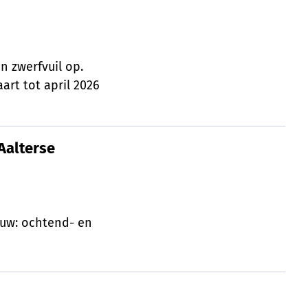
n zwerfvuil op.
rt tot april 2026
Aalterse natuurwandelingen
Aalterse
euw: ochtend- en
 sportbestuurders