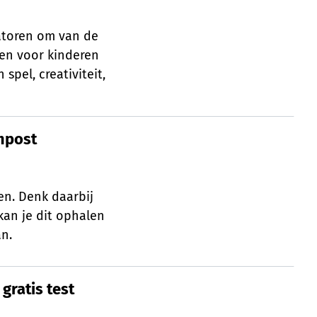
atoren om van de
ken voor kinderen
spel, creativiteit,
mpost
ompost
en. Denk daarbij
kan je dit ophalen
n.
gratis test
gratis test