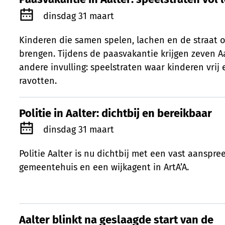
Gepubliceerd op
dinsdag 31 maart
Kinderen die samen spelen, lachen en de straat 
brengen. Tijdens de paasvakantie krijgen zeven A
andere invulling: speelstraten waar kinderen vrij 
ravotten.
Politie in Aalter: dichtbij en bereikbaar
Politie in Aalter: dichtbij en bereikbaar
Gepubliceerd op
dinsdag 31 maart
Politie Aalter is nu dichtbij met een vast aanspre
gemeentehuis en een wijkagent in ArtA’A.
Aalter blinkt na geslaagde start van de
Aalter blinkt na geslaagde start van de