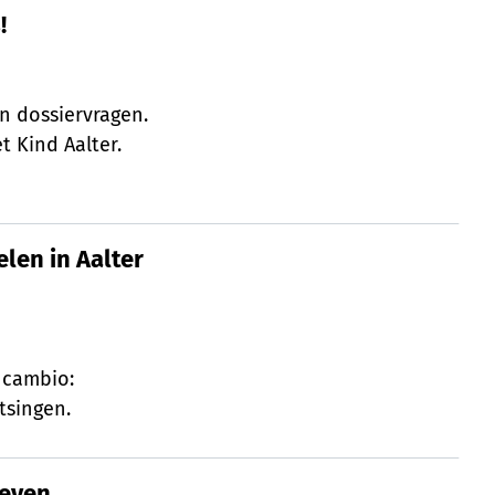
!
!
en dossiervragen.
 Kind Aalter.
elen in Aalter groeit
elen in Aalter
n cambio:
tsingen.
leven
leven