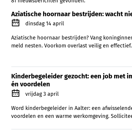
81 nieuwsberichten gevonden.
Aziatische hoornaar bestrijden: wacht ni
Aziatische hoornaar bestrijden: wacht ni
Gepubliceerd op
dinsdag 14 april
Aziatische hoornaar bestrijden? Vang koninginnen
meld nesten. Voorkom overlast veilig en effectief.
Kinderbegeleider gezocht: een job met i
Kinderbegeleider gezocht: een job met i
én voordelen
Gepubliceerd op
vrijdag 3 april
Word kinderbegeleider in Aalter: een afwisselen
voordelen en een warme werkomgeving. Sollicitee