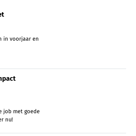
et
et
 in voorjaar en
mpact én voordelen
mpact
de job met goede
r nu!