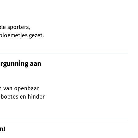
le sporters,
bloemetjes gezet.
ergunning aan
ergunning aan
en van openbaar
 boetes en hinder
n!
n!