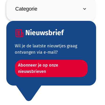
Filter op
Categorie
Nieuwsbrief
Wil je de laatste nieuwtjes graag
ontvangen via e-mail?
Abonneer je op onze
nieuwsbrieven