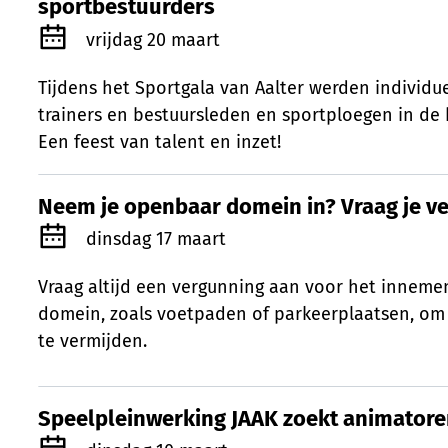
sportbestuurders
Gepubliceerd op
vrijdag 20 maart
Tijdens het Sportgala van Aalter werden individue
trainers en bestuursleden en sportploegen in de 
Een feest van talent en inzet!
Neem je openbaar domein in? Vraag je v
Neem je openbaar domein in? Vraag je v
Gepubliceerd op
dinsdag 17 maart
Vraag altijd een vergunning aan voor het innem
domein, zoals voetpaden of parkeerplaatsen, om
te vermijden.
Speelpleinwerking JAAK zoekt animatore
Speelpleinwerking JAAK zoekt animatore