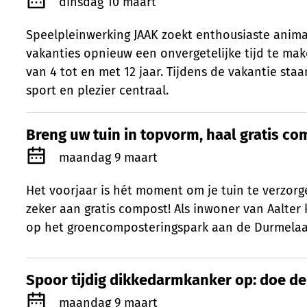
Gepubliceerd op
dinsdag 10 maart
Speelpleinwerking JAAK zoekt enthousiaste anim
vakanties opnieuw een onvergetelijke tijd te ma
van 4 tot en met 12 jaar. Tijdens de vakantie staan 
sport en plezier centraal.
Breng uw tuin in topvorm, haal gratis co
Breng uw tuin in topvorm, haal gratis c
Gepubliceerd op
maandag 9 maart
Het voorjaar is hét moment om je tuin te verzorg
zeker aan gratis compost! Als inwoner van Aalter 
op het groencomposteringspark aan de Durmelaa
Spoor tijdig dikkedarmkanker op: doe de 
Spoor tijdig dikkedarmkanker op: doe de 
Gepubliceerd op
maandag 9 maart