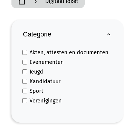
Digitaal loket
Startpagina
Filter op
Categorie
Akten, attesten en documenten
Evenementen
Jeugd
Kandidatuur
Sport
Verenigingen