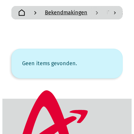
Bekendmakingen
Permanent
scroll n
Startpagina
Verfijn of wijzig resultaten
Geen items gevonden.