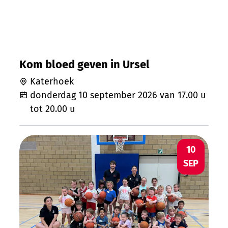
Kom bloed geven in Ursel
Katerhoek
donderdag 10 september 2026
van
17.00 u
tot
20.00 u
Initiatie basketbal (geboortejaar 2018-2
DO
10
SEP