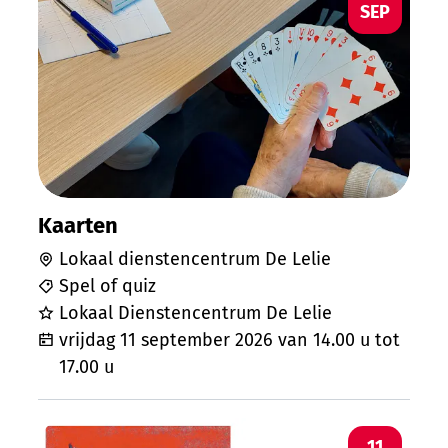
SEP
Kaarten
Lokaal dienstencentrum De Lelie
Spel of quiz
Lokaal Dienstencentrum De Lelie
vrijdag 11 september 2026
van
14.00 u
tot
17.00 u
Lezing: " Terug naar Zagan"
VR
11