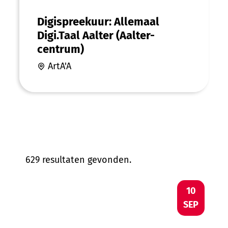
Digispreekuur: Allemaal
Digi.Taal Aalter (Aalter-
centrum)
ArtA'A
629 resultaten gevonden.
Bingo
DO
10
SEP