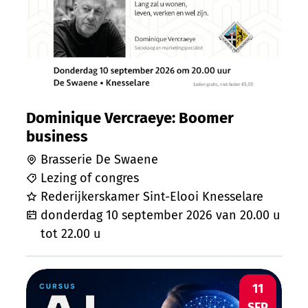
Dominique Vercraeye: Boomer
business
Brasserie De Swaene
Lezing of congres
Rederijkerskamer Sint-Elooi Knesselare
donderdag 10 september 2026
van
20.00 u
tot
22.00 u
Ontdek AI - ism KISP
VR
11
SEP