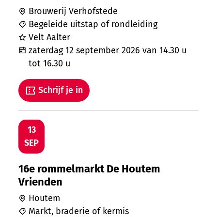
Brouwerij Verhofstede
Begeleide uitstap of rondleiding
Velt Aalter
zaterdag 12 september 2026
van
14.30 u
tot
16.30 u
Schrijf je in
16e rommelmarkt De Houtem Vrienden
ZO
13
SEP
16e rommelmarkt De Houtem
Vrienden
Houtem
Markt, braderie of kermis