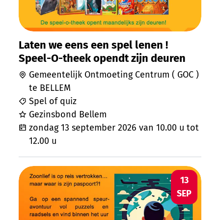
Laten we eens een spel lenen !
Speel-O-theek opendt zijn deuren
Gemeentelijk Ontmoeting Centrum ( GOC )
te BELLEM
Spel of quiz
Gezinsbond Bellem
zondag 13 september 2026
van
10.00 u
tot
12.00 u
Speel-o-theek - escape spel voor jonger
ZO
13
SEP