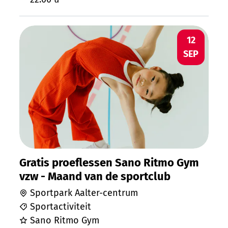
Gratis proeflessen Sano Ritmo Gym vzw 
ZA
12
SEP
Gratis proeflessen Sano Ritmo Gym
vzw - Maand van de sportclub
Sportpark Aalter-centrum
Sportactiviteit
Sano Ritmo Gym