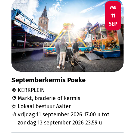
Septemberkermis Poeke
VR
VAN
11
SEP
Septemberkermis Poeke
KERKPLEIN
Markt, braderie of kermis
Lokaal bestuur Aalter
vrijdag 11 september 2026
17.00 u
tot
zondag 13 september 2026
23.59 u