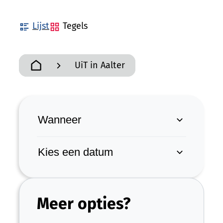
Weergave
Lijst
Tegels
UiT in Aalter
Startpagina
Verfijn of wijzig resultate
Wanneer
Kies een datum
Meer opties?