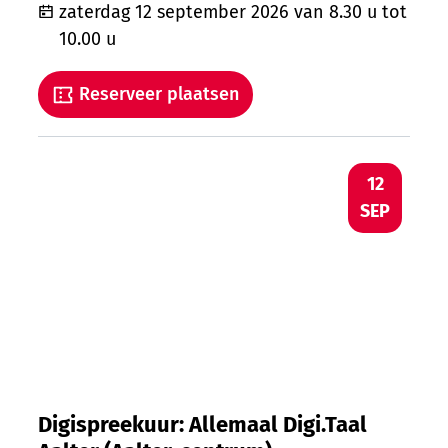
zaterdag 12 september 2026
van
8.30 u
tot
10.00 u
Reserveer plaatsen
Digispreekuur: Allemaal Digi.Taal Aalter 
ZA
12
SEP
Digispreekuur: Allemaal Digi.Taal