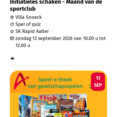
Initiatieles schaken - Maand van de
sportclub
Villa Snoeck
Spel of quiz
SK Rapid Aalter
zondag 13 september 2026
van
10.00 u
tot
12.00 u
Samen met kinderen eropuit!
Laten we eens een spel lenen ! Speel-O-
ZO
13
SEP