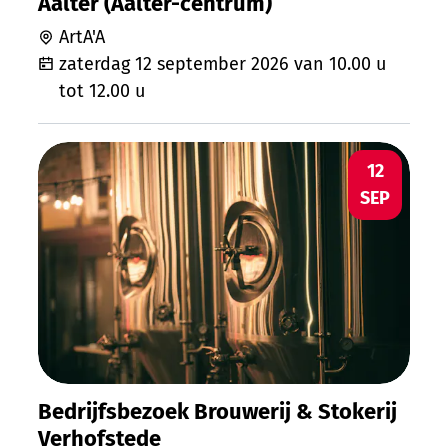
Aalter (Aalter-centrum)
ArtA'A
zaterdag 12 september 2026
van
10.00 u
tot
12.00 u
Bedrijfsbezoek Brouwerij & Stokerij Ver
ZA
12
SEP
Bedrijfsbezoek Brouwerij & Stokerij
Verhofstede