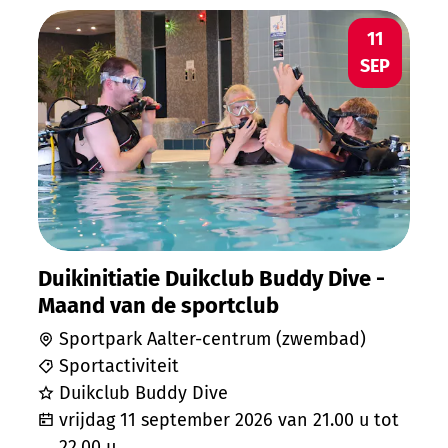
Duikinitiatie Duikclub Buddy Dive - Maan
VR
11
SEP
Duikinitiatie Duikclub Buddy Dive -
Maand van de sportclub
Sportpark Aalter-centrum (zwembad)
Sportactiviteit
Duikclub Buddy Dive
vrijdag 11 september 2026
van
21.00 u
tot
22.00 u