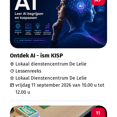
Ontdek AI - ism KISP
Lokaal dienstencentrum De Lelie
Lessenreeks
Lokaal Dienstencentrum De Lelie
vrijdag 11 september 2026
van
10.00 u
tot
12.00 u
Kaarten
VR
11