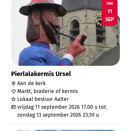
VR
VAN
11
SEP
Pierlalakermis Ursel
Aan de kerk
Markt, braderie of kermis
Lokaal bestuur Aalter
vrijdag 11 september 2026
17.00 u
tot
zondag 13 september 2026
23.59 u