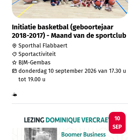
Initiatie basketbal (geboortejaar
2018-2017) - Maand van de sportclub
Sporthal Flabbaert
Sportactiviteit
BJM-Gembas
donderdag 10 september 2026
van
17.30 u
tot
19.00 u
Samen met kinderen eropuit!
Dominique Vercraeye: Boomer business
DO
10
SEP