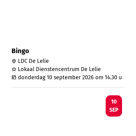
Bingo
LDC De Lelie
Lokaal Dienstencentrum De Lelie
donderdag 10 september 2026
om
14.30 u
Kom bloed geven in Ursel
DO
10
SEP