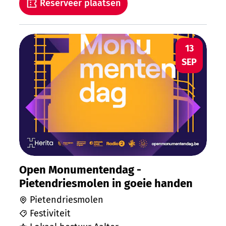
Reserveer plaatsen
Open Monumentendag - Pietendriesmole
ZO
13
SEP
Open Monumentendag -
Pietendriesmolen in goeie handen
Pietendriesmolen
Festiviteit