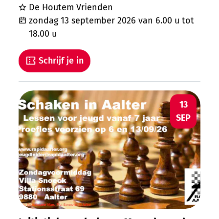
De Houtem Vrienden
zondag 13 september 2026
van
6.00 u
tot
18.00 u
Schrijf je in
Initiatieles schaken - Maand van de spor
ZO
13
SEP