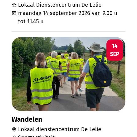
Lokaal Dienstencentrum De Lelie
maandag 14 september 2026
van
9.00 u
tot
11.45 u
Wandelen
MA
14
SEP
Wandelen
Lokaal dienstencentrum De Lelie