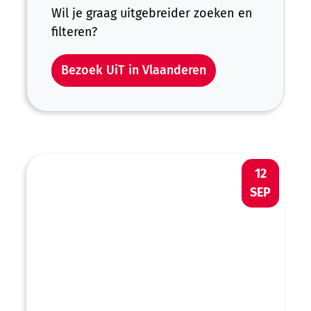
Wil je graag uitgebreider zoeken en
filteren?
Bezoek UiT in Vlaanderen
Digispreekuur: Allemaal Digi.Taal Aalter 
ZA
12
SEP