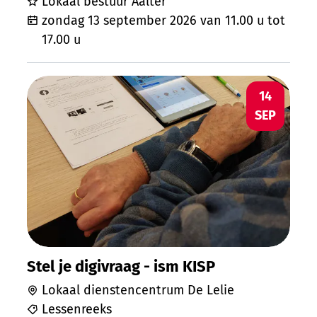
Lokaal bestuur Aalter
zondag 13 september 2026
van
11.00 u
tot
17.00 u
Stel je digivraag - ism KISP
MA
14
SEP
Stel je digivraag - ism KISP
Lokaal dienstencentrum De Lelie
Lessenreeks