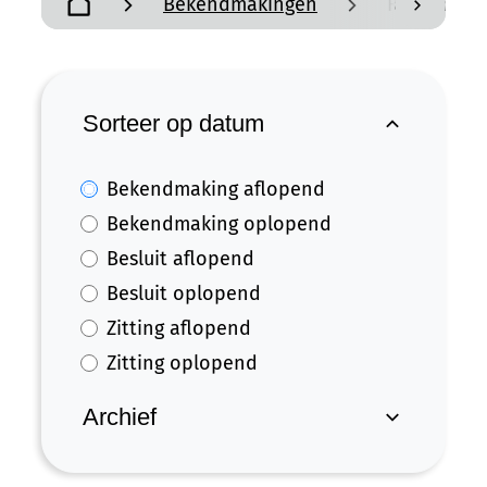
Bekendmakingen
Reglement
scroll n
Startpagina
Verfijn of wijzig resultaten
Sorteer op datum
Bekendmaking aflopend
Bekendmaking oplopend
Besluit aflopend
Besluit oplopend
Zitting aflopend
Zitting oplopend
Archief