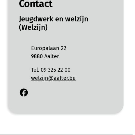
Contact
Jeugdwerk en welzijn
(Welzijn)
Adres
Europalaan 22
,
9880
Aalter
Tel.
09 325 22 00
E-mail
welzijn
@
aalter.be
Facebook
Jeugdwerk en welzijn (Welzijn)