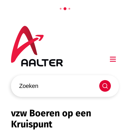
Naar inhoud
Aalter
Men
Waarmee kunnen we jou helpen?
Zoeken
vzw Boeren op een
Kruispunt