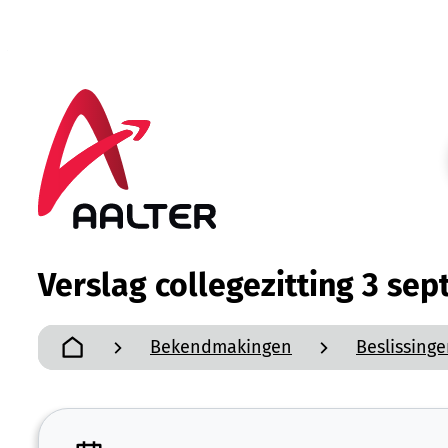
Naar inhoud
Aalter
Verslag collegezitting 3 se
Bekendmakingen
Beslissing
Startpagina