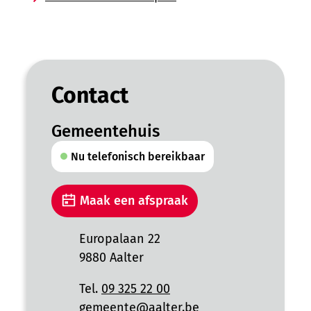
Contact
Gemeentehuis
Nu telefonisch bereikbaar
Maak een afspraak
Adres
Europalaan 22
,
9880
Aalter
Tel.
09 325 22 00
E-mail
gemeente
@
aalter.be