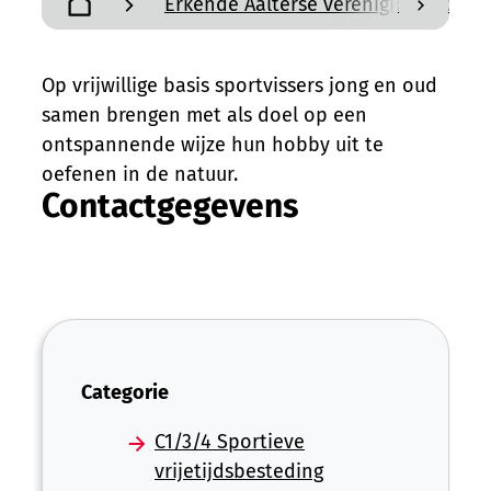
Erkende Aalterse verenigingen en a
scroll n
Startpagina
Op vrijwillige basis sportvissers jong en oud
samen brengen met als doel op een
ontspannende wijze hun hobby uit te
oefenen in de natuur.
Contactgegevens
Categorie
C1/3/4 Sportieve
vrijetijdsbesteding