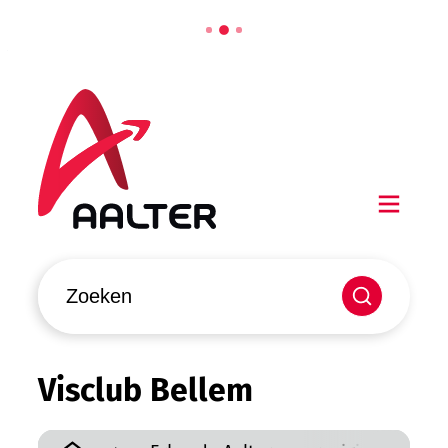
Naar inhoud
Aalter
Men
Waarmee kunnen we jou helpen?
Zoeken
Visclub Bellem