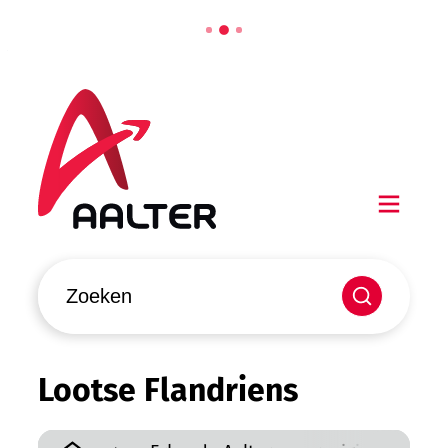
Naar inhoud
Aalter
Men
Waarmee kunnen we jou helpen?
Zoeken
Lootse Flandriens