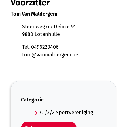
Voorzitter
Tom
Van Maldergem
Adres
Steenweg op Deinze 91
,
9880
Lotenhulle
Tel.
0496220406
E-mail
tom
@
vanmaldergem.be
Categorie
C1/3/2 Sportvereniging