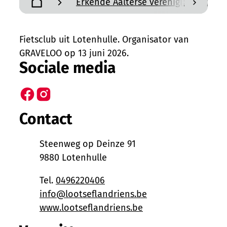
Erkende Aalterse verenigingen en a
scroll n
Startpagina
Fietsclub uit Lotenhulle. Organisator van
GRAVELOO op 13 juni 2026.
Sociale media
Facebook
Instagram
Contact
Adres
Steenweg op Deinze 91
,
9880
Lotenhulle
Tel.
0496220406
E-mail
info
@
lootseflandriens.be
Website
www.lootseflandriens.be