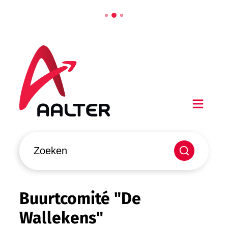
Naar inhoud
Aalter
Men
Waarmee kunnen we jou helpen?
Zoeken
Buurtcomité "De
Wallekens"