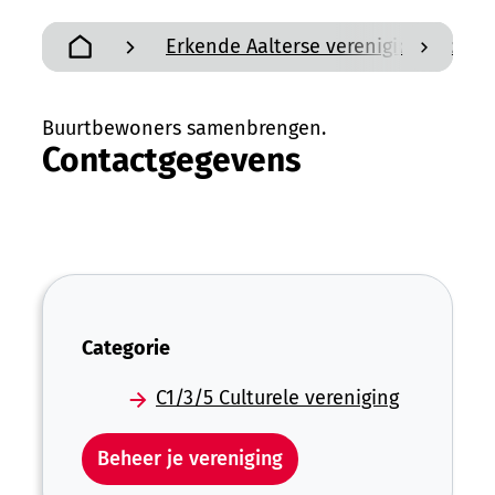
Erkende Aalterse verenigingen en a
scroll n
Startpagina
Buurtbewoners samenbrengen.
Contactgegevens
Categorie
C1/3/5 Culturele vereniging
Beheer je vereniging