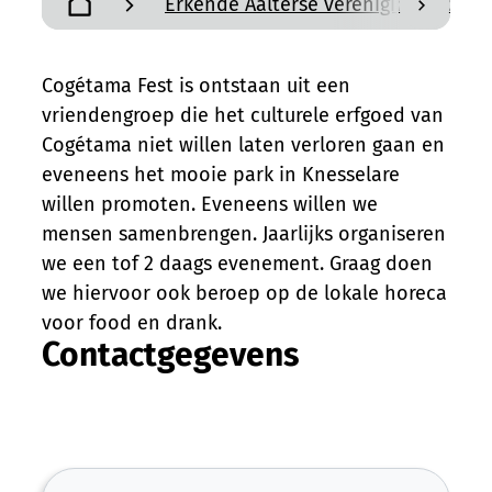
Erkende Aalterse verenigingen en a
scroll n
Startpagina
Cogétama Fest is ontstaan uit een
vriendengroep die het culturele erfgoed van
Cogétama niet willen laten verloren gaan en
eveneens het mooie park in Knesselare
willen promoten. Eveneens willen we
mensen samenbrengen. Jaarlijks organiseren
we een tof 2 daags evenement. Graag doen
we hiervoor ook beroep op de lokale horeca
voor food en drank.
Contactgegevens