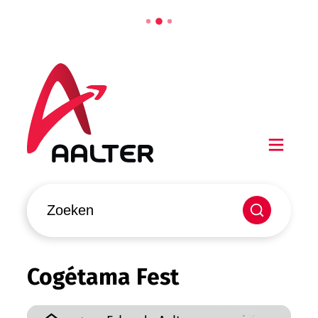
Naar inhoud
Aalter
Men
Waarmee kunnen we jou helpen?
Zoeken
Cogétama Fest