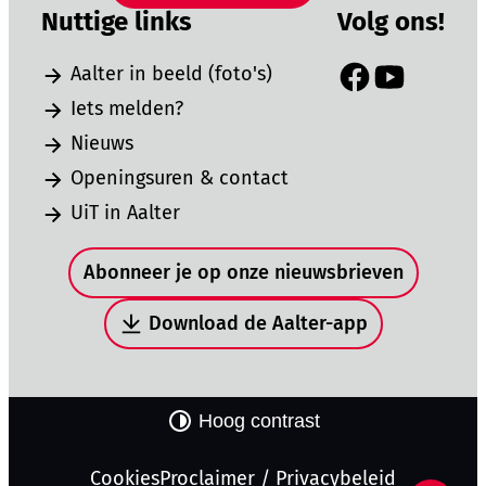
Nuttige links
Volg ons!
Aalter in beeld (foto's)
Facebook
YouTube
Iets melden?
Nieuws
Openingsuren & contact
UiT in Aalter
Snel naar
Abonneer je op onze nieuwsbrieven
Download de Aalter-app
Hoog contrast
Cookies
Proclaimer / Privacybeleid