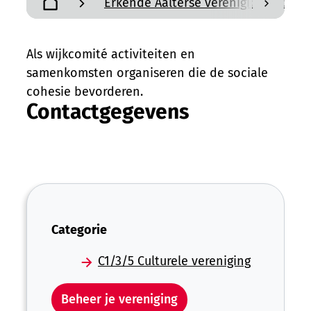
Erkende Aalterse verenigingen en a
scroll n
Startpagina
Als wijkcomité activiteiten en
samenkomsten organiseren die de sociale
cohesie bevorderen.
Contactgegevens
Categorie
C1/3/5 Culturele vereniging
Beheer je vereniging