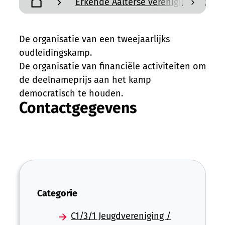
Erkende Aalterse verenigingen en a
scroll n
Startpagina
De organisatie van een tweejaarlijks
oudleidingskamp.
De organisatie van financiële activiteiten om
de deelnameprijs aan het kamp
democratisch te houden.
Contactgegevens
Categorie
C1/3/1 Jeugdvereniging /