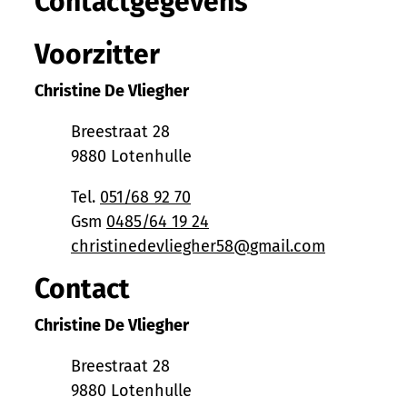
Contactgegevens
Voorzitter
Christine De Vliegher
Adres
Breestraat 28
,
9880
Lotenhulle
Tel.
051/68 92 70
Gsm
0485/64 19 24
E-mail
christinedevliegher58
@
gmail.com
Contact
Christine De Vliegher
Adres
Breestraat 28
,
9880
Lotenhulle