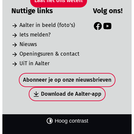
Laat het ons weten!
Nuttige links
Volg ons!
Aalter in beeld (foto's)
Facebook
YouTube
Iets melden?
Nieuws
Openingsuren & contact
UiT in Aalter
Snel naar
Abonneer je op onze nieuwsbrieven
Download de Aalter-app
Hoog contrast