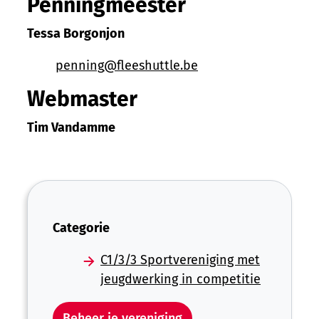
Penningmeester
Tessa
Borgonjon
E-mail
penning
@
fleeshuttle.be
Webmaster
Tim
Vandamme
Categorie
C1/3/3 Sportvereniging met
jeugdwerking in competitie
Beheer je vereniging