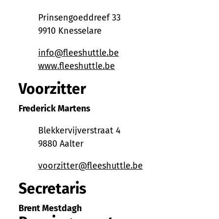
Adres
Prinsengoeddreef 33
,
9910
Knesselare
E-mail
info
@
fleeshuttle.be
Website
www.fleeshuttle.be
Voorzitter
Frederick
Martens
Adres
Blekkervijverstraat 4
,
9880
Aalter
E-mail
voorzitter
@
fleeshuttle.be
Secretaris
Brent
Mestdagh