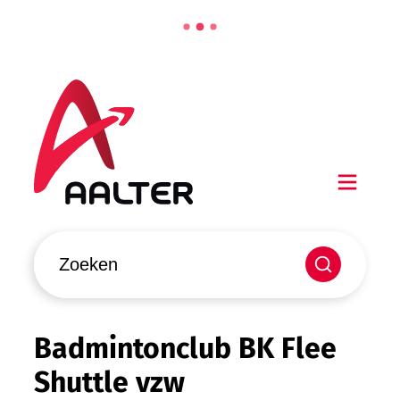
Naar inhoud
Aalter
Men
Waarmee kunnen we jou helpen?
Zoeken
Badmintonclub BK Flee
Shuttle vzw