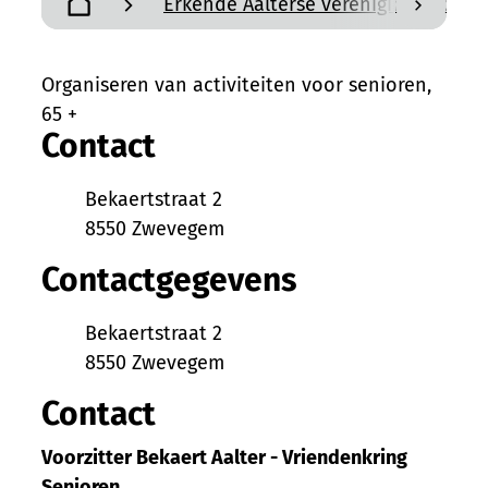
Erkende Aalterse verenigingen en a
scroll n
Startpagina
Organiseren van activiteiten voor senioren,
65 +
Contact
Adres
Bekaertstraat 2
,
8550
Zwevegem
Contactgegevens
Adres
Bekaertstraat 2
,
8550
Zwevegem
Contact
Voorzitter Bekaert Aalter - Vriendenkring
Senioren