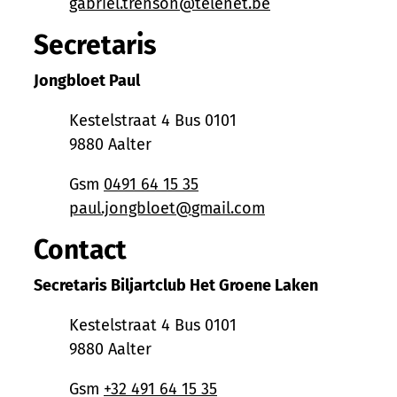
E-mail
gabriel.trenson
@
telenet.be
Secretaris
Jongbloet Paul
Adres
Kestelstraat 4 Bus 0101
,
9880
Aalter
Gsm
0491 64 15 35
E-mail
paul.jongbloet
@
gmail.com
Contact
Secretaris Biljartclub Het Groene Laken
Adres
Kestelstraat 4 Bus 0101
,
9880
Aalter
Gsm
+32 491 64 15 35