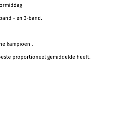
oormiddag
 band - en 3-band.
ne kampioen .
beste proportioneel gemiddelde heeft.