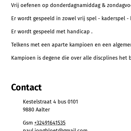
Vrij oefenen op donderdagnamiddag & zondagv
Er wordt gespeeld in zowel vrij spel - kaderspel -
Er wordt gespeeld met handicap .
Telkens met een aparte kampioen en een algeme
Kampioen is degene die over alle discplines het 
Contact
Adres
Kestelstraat 4 bus 0101
,
9880
Aalter
Gsm
+32491641535
E-mail
paul.jongbloet
@
gmail.com