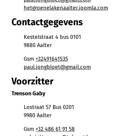
Website
hetgroenelakenaalter.joomla.com
Contactgegevens
Adres
Kestelstraat 4 bus 0101
,
9880
Aalter
Gsm
+32491641535
E-mail
paul.jongbloet
@
gmail.com
Voorzitter
Trenson Gaby
Adres
Lostraat 57 Bus 0201
,
9980
Aalter
Gsm
+32 486 61 91 58