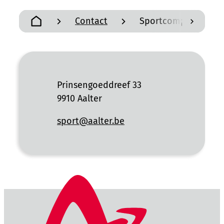
Contact
Sportcomplex Flabb
scroll n
Startpagina
Contact
Adres
Prinsengoeddreef 33
,
9910
Aalter
E-mail
sport
@
aalter.be