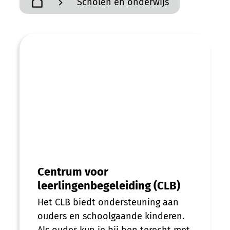
Scholen en onderwijs
A tot Z
Startpagina
Centrum voor leerlingenbegeleiding (CLB
Centrum voor
leerlingenbegeleiding (CLB)
Het CLB biedt ondersteuning aan
ouders en schoolgaande kinderen.