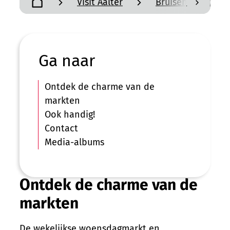
Visit Aalter
Bruisend Aalter
scroll n
Startpagina
Ga naar
Ontdek de charme van de
markten
Ook handig!
Contact
Media-albums
Ontdek de charme van de
markten
De wekelijkse woensdagmarkt en