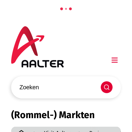
Naar inhoud
Aalter
Men
Waarmee kunnen we jou helpen?
Zoeken
(Rommel-) Markten