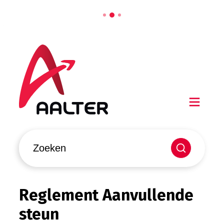
Naar inhoud
Aalter
Men
Waarmee kunnen we jou helpen?
Zoeken
Reglement Aanvullende
steun