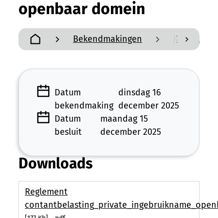
openbaar domein
Bekendmakingen
Reglement
scroll n
Startpagina
Datum
dinsdag 16
bekendmaking
december 2025
Datum
maandag 15
besluit
december 2025
Downloads
Reglement
contantbelasting_private_ingebruikname_ope