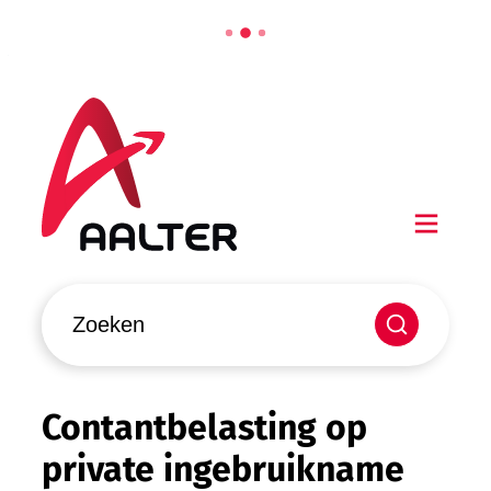
Naar inhoud
Aalter
Men
Waarmee kunnen we jou helpen?
Zoeken
Contantbelasting op
private ingebruikname