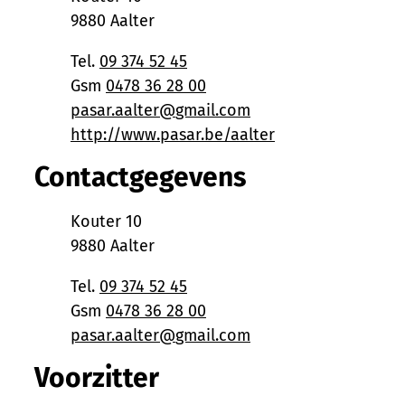
,
9880
Aalter
Tel.
09 374 52 45
Gsm
0478 36 28 00
E-mail
pasar.aalter
@
gmail.com
Website
http://www.pasar.be/aalter
Contactgegevens
Adres
Kouter 10
,
9880
Aalter
Tel.
09 374 52 45
Gsm
0478 36 28 00
E-mail
pasar.aalter
@
gmail.com
Voorzitter