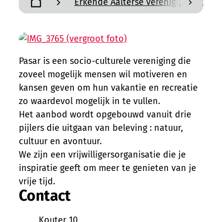
Erkende Aalterse verenigingen en a
scroll n
Startpagina
Pasar is een socio-culturele vereniging die
zoveel mogelijk mensen wil motiveren en
kansen geven om hun vakantie en recreatie
zo waardevol mogelijk in te vullen.
Het aanbod wordt opgebouwd vanuit drie
pijlers die uitgaan van beleving : natuur,
cultuur en avontuur.
We zijn een vrijwilligersorganisatie die je
inspiratie geeft om meer te genieten van je
vrije tijd.
Contact
Adres
Kouter 10