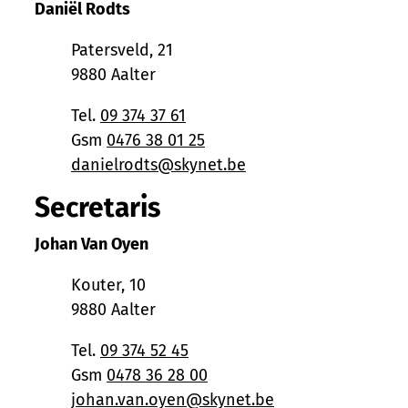
Daniël Rodts
Adres
Patersveld, 21
,
9880
Aalter
Tel.
09 374 37 61
Gsm
0476 38 01 25
E-mail
danielrodts
@
skynet.be
Secretaris
Johan Van Oyen
Adres
Kouter, 10
,
9880
Aalter
Tel.
09 374 52 45
Gsm
0478 36 28 00
E-mail
johan.van.oyen
@
skynet.be