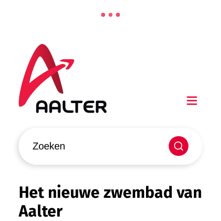
Naar inhoud
Aalter
Men
Waarmee kunnen we jou helpen?
Zoeken
Het nieuwe zwembad van
Aalter