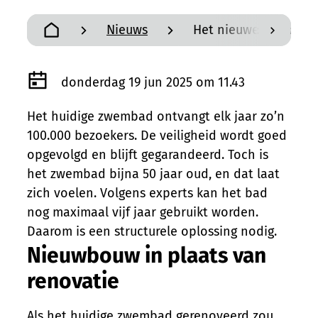
Nieuws
Het nieuwe zwembad 
scroll n
Startpagina
Gepubliceerd op
donderdag 19 jun 2025 om 11.43
Het huidige zwembad ontvangt elk jaar zo’n
100.000 bezoekers. De veiligheid wordt goed
opgevolgd en blijft gegarandeerd. Toch is
het zwembad bijna 50 jaar oud, en dat laat
zich voelen. Volgens experts kan het bad
nog maximaal vijf jaar gebruikt worden.
Daarom is een structurele oplossing nodig.
Nieuwbouw in plaats van
renovatie
Als het huidige zwembad gerenoveerd zou