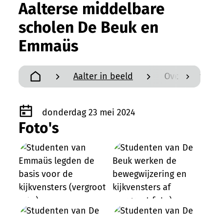
Aalterse middelbare
scholen De Beuk en
Emmaüs
Aalter in beeld
Overal Antoo
scroll n
Startpagina
donderdag 23 mei 2024
Foto's