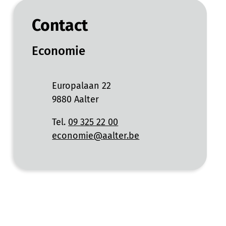
Contact
Economie
Adres
Europalaan 22
,
9880
Aalter
Tel.
09 325 22 00
E-mail
economie
@
aalter.be