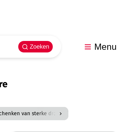
Menu
Zoeken
re
chenken van sterke drank bij openbare manifestaties
scroll naar links