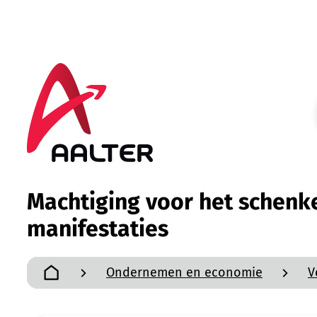
Naar inhoud
Aalter
Machtiging voor het schenk
manifestaties
Ondernemen en economie
V
Startpagina