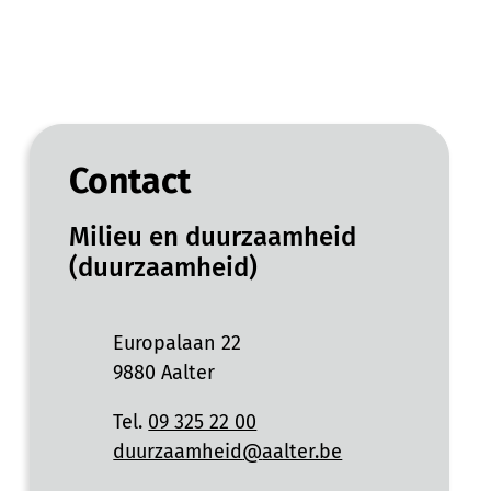
Contact
Milieu en duurzaamheid
(duurzaamheid)
Adres
Europalaan 22
,
9880
Aalter
Tel.
09 325 22 00
E-mail
duurzaamheid
@
aalter.be