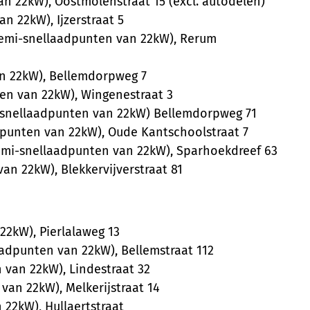
n 22kW), Oostmolenstraat 15 (excl. autodelen)
n 22kW), Ijzerstraat 5
emi-snellaadpunten van 22kW), Rerum
an 22kW), Bellemdorpweg 7
ten van 22kW), Wingenestraat 3
i-snellaadpunten van 22kW) Bellemdorpweg 71
dpunten van 22kW), Oude Kantschoolstraat 7
emi-snellaadpunten van 22kW), Sparhoekdreef 63
an 22kW), Blekkervijverstraat 81
22kW), Pierlalaweg 13
laadpunten van 22kW), Bellemstraat 112
 van 22kW), Lindestraat 32
van 22kW), Melkerijstraat 14
22kW), Hullaertstraat