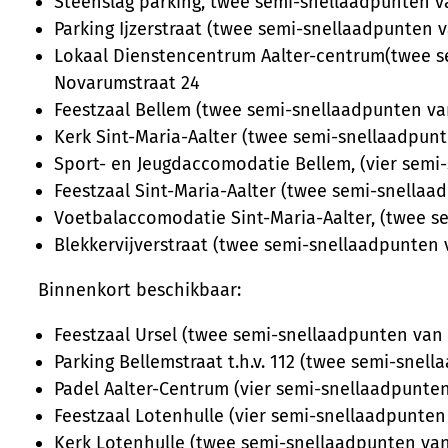
Steenslag parking, twee semi-snellaadpunten va
Parking Ijzerstraat (twee semi-snellaadpunten va
Lokaal Dienstencentrum Aalter-centrum(twee s
Novarumstraat 24
Feestzaal Bellem (twee semi-snellaadpunten v
Kerk Sint-Maria-Aalter (twee semi-snellaadpun
Sport- en Jeugdaccomodatie Bellem, (vier sem
Feestzaal Sint-Maria-Aalter (twee semi-snellaa
Voetbalaccomodatie Sint-Maria-Aalter, (twee s
Blekkervijverstraat (twee semi-snellaadpunten v
Binnenkort beschikbaar:
Feestzaal Ursel (twee semi-snellaadpunten van 
Parking Bellemstraat t.h.v. 112 (twee semi-snel
Padel Aalter-Centrum (vier semi-snellaadpunten
Feestzaal Lotenhulle (vier semi-snellaadpunten 
Kerk Lotenhulle (twee semi-snellaadpunten van 