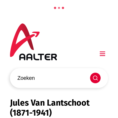
Naar inhoud
Aalter
Men
Waarmee kunnen we jou helpen?
Zoeken
Jules Van Lantschoot
(1871-1941)