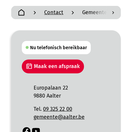
Contact
Gemeentehuis
scroll n
Startpagina
Contact
Nu telefonisch bereikbaar
Maak een afspraak
Adres
Europalaan 22
,
9880
Aalter
Tel.
09 325 22 00
E-mail
gemeente
@
aalter.be