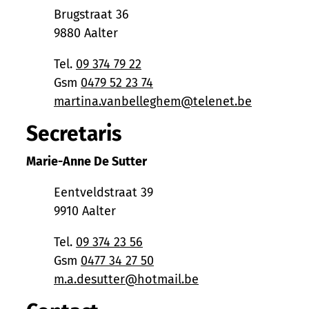
Adres
Brugstraat 36
,
9880
Aalter
Tel.
09 374 79 22
Gsm
0479 52 23 74
E-mail
martina.vanbelleghem
@
telenet.be
Secretaris
Marie-Anne De Sutter
Adres
Eentveldstraat 39
,
9910
Aalter
Tel.
09 374 23 56
Gsm
0477 34 27 50
E-mail
m.a.desutter
@
hotmail.be