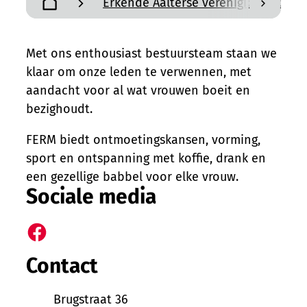
Erkende Aalterse verenigingen en a
scroll n
Startpagina
Met ons enthousiast bestuursteam staan we
klaar om onze leden te verwennen, met
aandacht voor al wat vrouwen boeit en
bezighoudt.
FERM biedt ontmoetingskansen, vorming,
sport en ontspanning met koffie, drank en
een gezellige babbel voor elke vrouw.
Sociale media
Facebook
Contact
Adres
Brugstraat 36