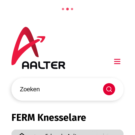
Naar inhoud
Aalter
Men
Waarmee kunnen we jou helpen?
Zoeken
FERM Knesselare