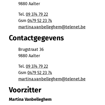
,
9880
Aalter
Tel.
09 374 79 22
Gsm
0479 52 23 74
E-mail
martina.vanbelleghem
@
telenet.be
Contactgegevens
Adres
Brugstraat 36
,
9880
Aalter
Tel.
09 374 79 22
Gsm
0479 52 23 74
E-mail
martina.vanbelleghem
@
telenet.be
Voorzitter
Martina Vanbelleghem