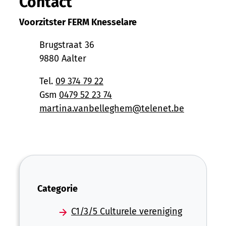
Contact
Voorzitster FERM Knesselare
Adres
Brugstraat 36
,
9880
Aalter
Tel.
09 374 79 22
Gsm
0479 52 23 74
E-mail
martina.vanbelleghem
@
telenet.be
Categorie
C1/3/5 Culturele vereniging