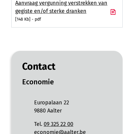
Aanvraag vergunning verstrekken van
gegiste en/of sterke dranken
148 Kb
pdf
Contact
Economie
Adres
Europalaan 22
,
9880
Aalter
Tel.
09 325 22 00
E-mail
economie
@
aalter.be