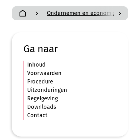
Ondernemen en economie
D
scroll n
Startpagina
Ga naar
Inhoud
Voorwaarden
Procedure
Uitzonderingen
Regelgeving
Downloads
Contact