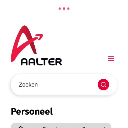
Naar inhoud
Aalter
Men
Waarmee kunnen we jou helpen?
Zoeken
Personeel