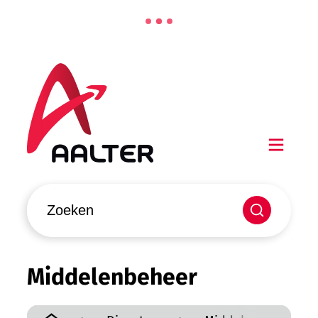
Naar inhoud
Aalter
Men
Waarmee kunnen we jou helpen?
Zoeken
Middelenbeheer