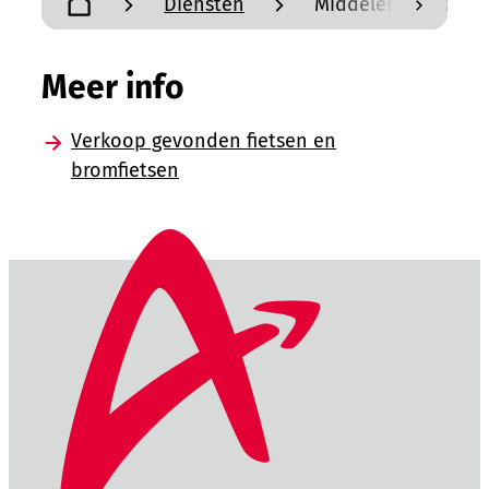
Diensten
Middelenbeheer
scroll n
Startpagina
Meer info
Verkoop gevonden fietsen en
bromfietsen