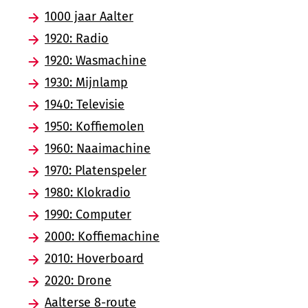
1000 jaar Aalter
1920: Radio
1920: Wasmachine
1930: Mijnlamp
1940: Televisie
1950: Koffiemolen
1960: Naaimachine
1970: Platenspeler
1980: Klokradio
1990: Computer
2000: Koffiemachine
2010: Hoverboard
2020: Drone
Aalterse 8-route