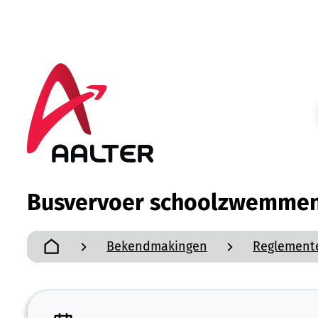
Naar inhoud
Aalter
Busvervoer schoolzwemmen 
Bekendmakingen
Reglement
Startpagina