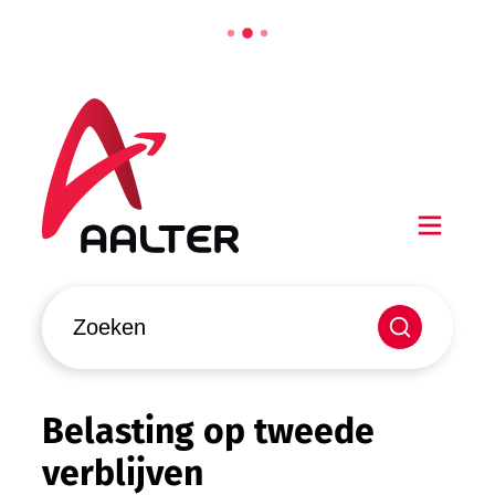
Naar inhoud
Aalter
Men
Waarmee kunnen we jou helpen?
Zoeken
Belasting op tweede
verblijven