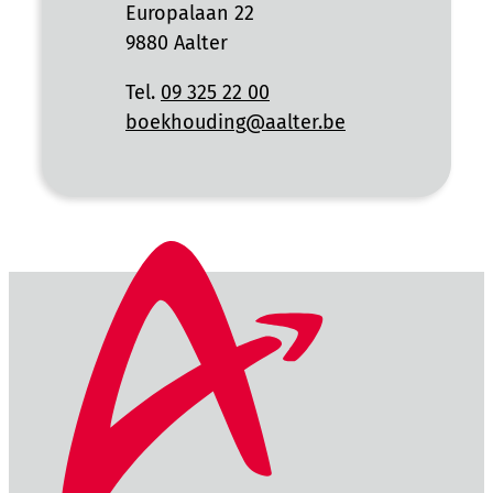
Adres
Europalaan 22
,
9880
Aalter
Tel.
09 325 22 00
E-mail
boekhouding
@
aalter.be