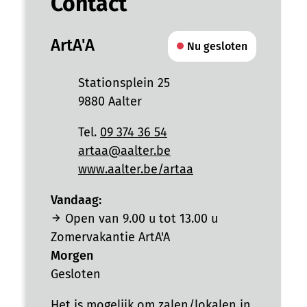
Contact
ArtA'A
Nu gesloten
Adres
Stationsplein 25
,
9880
Aalter
Tel.
09 374 36 54
E-mail
artaa
@
aalter.be
Website
www.aalter.be/artaa
Vandaag:
Open van
9.00 u
tot
13.00 u
Zomervakantie ArtA'A
Morgen
Gesloten
Het is mogelijk om zalen/lokalen in