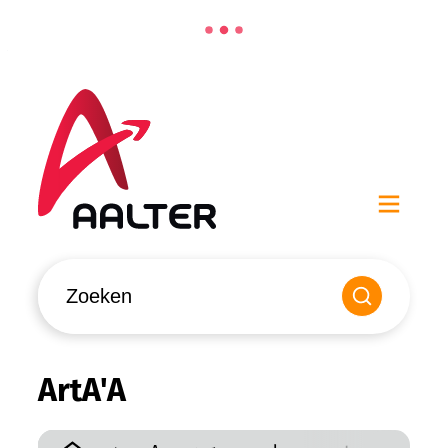
Naar inhoud
Aalter
Men
Waarmee kunnen we jou helpen?
Zoeken
ArtA'A