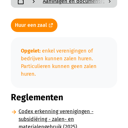
Aanvragen en documenten
Z
scroll n
Startpagina
Huur een zaal
Opgelet:
enkel verenigingen of
bedrijven kunnen zalen huren.
Particulieren kunnen geen zalen
huren.
Reglementen
Codex erkenning verenigingen -
subsidiëring - zalen- en
materialengebruik (2025)