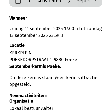
Activiteiten
Septemberkermi
scroll n
Startpagina
Wanneer
vrijdag
11 september 2026
17.00 u
tot
zondag
13 september 2026
23.59 u
Locatie
KERKPLEIN
POEKEDORPSTRAAT 1
,
9880
Poeke
Septemberkermis Poeke:
Op deze kermis staan geen kermisattracties
opgesteld.
Nevenactiviteiten:
Organisatie
Lokaal bestuur Aalter