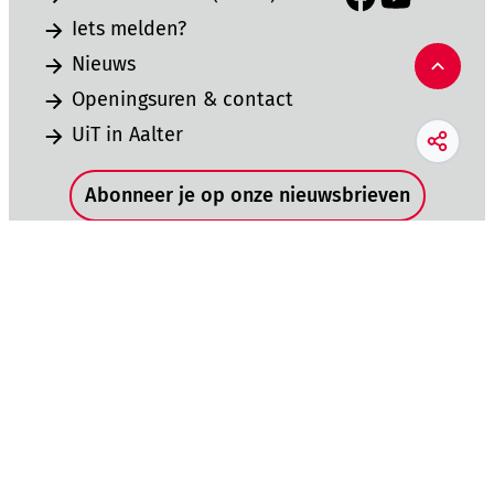
Facebook
YouTube
Iets melden?
Nieuws
Naar 
Openingsuren & contact
UiT in Aalter
Deel d
Snel naar
Abonneer je op onze nieuwsbrieven
Download de Aalter-app
Hoog contrast
Cookies
Proclaimer / Privacybeleid
Toegankelijkheidsverklaring
ISO 9001
Sitemap
LCP nv 2026 ©