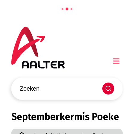
Naar inhoud
Aalter
Men
Waarmee kunnen we jou helpen?
Zoeken
Septemberkermis Poeke