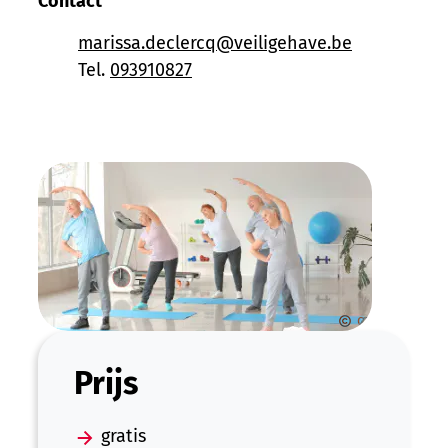
E-mail
marissa.declercq
@
veiligehave.be
Tel.
093910827
canva
Prijs
gratis