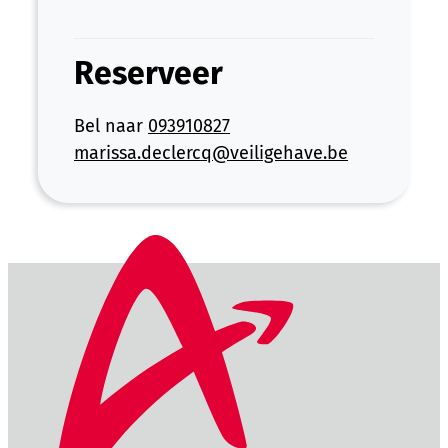
Reserveer
Bel naar
093910827
marissa.declercq
@
veiligehave.be