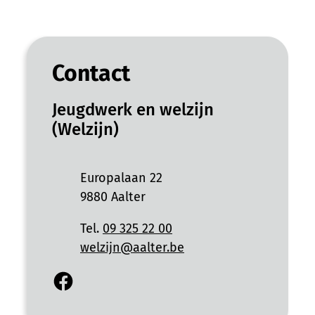
Contact
Jeugdwerk en welzijn
(Welzijn)
Adres
Europalaan 22
,
9880
Aalter
Tel.
09 325 22 00
E-mail
welzijn
@
aalter.be
Facebook
Jeugdwerk en welzijn (Welzijn)