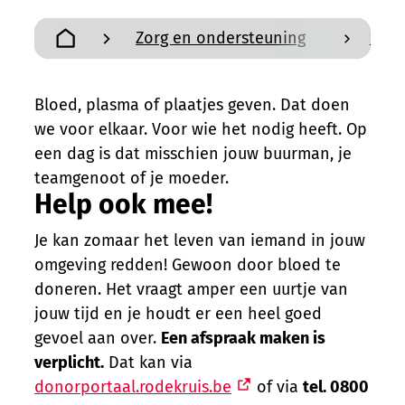
Zorg en ondersteuning
Aalte
scroll n
Startpagina
Bloed, plasma of plaatjes geven. Dat doen
we voor elkaar. Voor wie het nodig heeft. Op
een dag is dat misschien jouw buurman, je
teamgenoot of je moeder.
Help ook mee!
Je kan zomaar het leven van iemand in jouw
omgeving redden! Gewoon door bloed te
doneren. Het vraagt amper een uurtje van
jouw tijd en je houdt er een heel goed
gevoel aan over.
Een afspraak maken is
verplicht.
Dat kan via
donorportaal.rodekruis.be
of via
tel. 0800