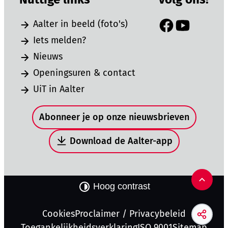
Aalter in beeld (foto's)
Facebook
YouTube
Iets melden?
Nieuws
Openingsuren & contact
UiT in Aalter
Snel naar
Abonneer je op onze nieuwsbrieven
Download de Aalter-app
Naar 
Hoog contrast
Cookies
Proclaimer / Privacybeleid
Deel d
Toegankelijkheidsverklaring
ISO 9001
Sitemap